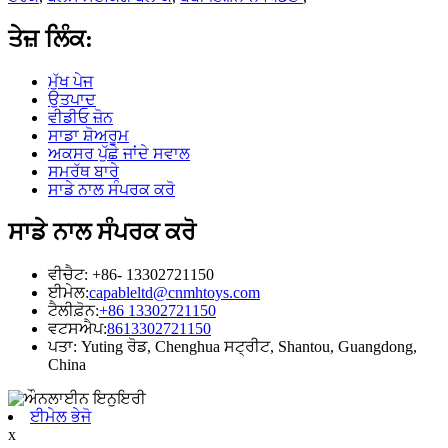
ਤੇਜ਼ ਲਿੰਕ:
ਮੁੱਖ ਪੇਜ
ਉਤਪਾਦ
ਵੀਡੀਓ ਜ਼ੋਨ
ਸਾਡਾ ਸ਼ੋਅਰੂਮ
ਅਕਸਰ ਪੁੱਛੇ ਜਾਂਦੇ ਸਵਾਲ
ਸਮਰੱਥ ਬਾਰੇ
ਸਾਡੇ ਨਾਲ ਸੰਪਰਕ ਕਰੋ
ਸਾਡੇ ਨਾਲ ਸੰਪਰਕ ਕਰੋ
ਵੀਚੈਟ: +86- 13302721150
ਈਮੇਲ:
capableltd@cnmhtoys.com
ਟੈਲੀਫ਼ੋਨ:
+86 13302721150
ਵਟਸਐਪ:
8613302721150
ਪਤਾ: Yuting ਰੋਡ, Chenghua ਸਟ੍ਰੀਟ, Shantou, Guangdong,
China
ਈਮੇਲ ਭੇਜੋ
x